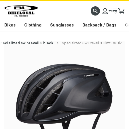
PASSION IN ALL WE DO
Bikes
Clothing
Sunglasses
Backpack / Bags
G
pecialized sw prevail 3 black
Specialized Sw Prevail 3 Hlmt Ce Blk L