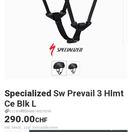
Specialized
Sw Prevail 3 Hlmt
Ce Blk L
612499
888818929399
290.00
CHF
inkl. MwSt., zzgl. Versandkosten