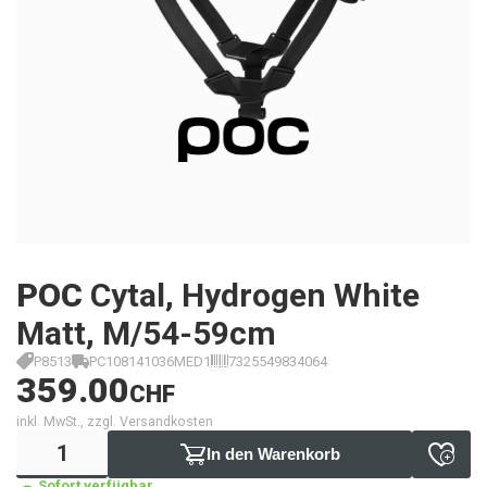
POC
Cytal, Hydrogen White
Matt, M/54-59cm
P8513
PC108141036MED1
7325549834064
359.00
CHF
inkl. MwSt., zzgl. Versandkosten
In den Warenkorb
Sofort verfügbar