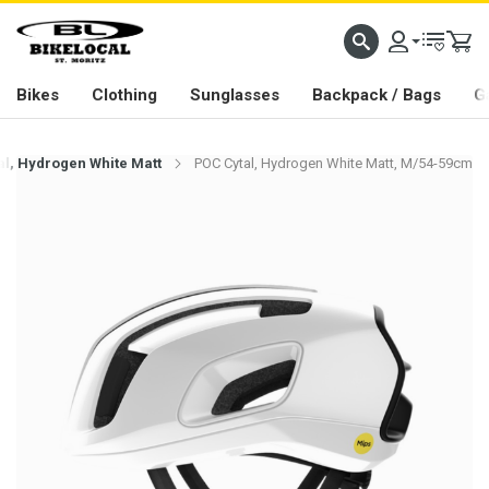
PASSION IN ALL WE DO
Bikes
Clothing
Sunglasses
Backpack / Bags
G
al, Hydrogen White Matt
POC Cytal, Hydrogen White Matt, M/54-59cm