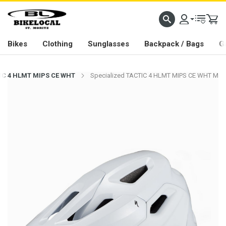
PASSION IN ALL WE DO
Bikes
Clothing
Sunglasses
Backpack / Bags
G
TIC 4 HLMT MIPS CE WHT
Specialized TACTIC 4 HLMT MIPS CE WHT M