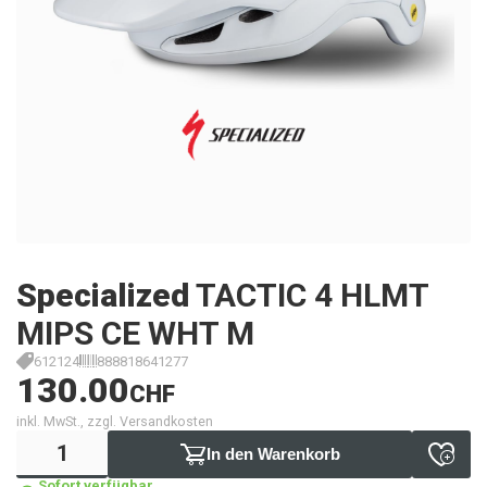
Specialized
TACTIC 4 HLMT
MIPS CE WHT M
612124
888818641277
130.00
CHF
inkl. MwSt., zzgl. Versandkosten
In den Warenkorb
Sofort verfügbar