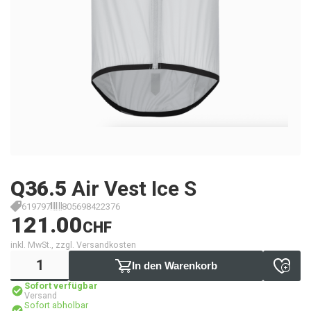
Q36.5
Air Vest Ice S
619797
805698422376
121.00
CHF
inkl. MwSt., zzgl. Versandkosten
In den Warenkorb
Sofort verfügbar
Versand
Sofort abholbar