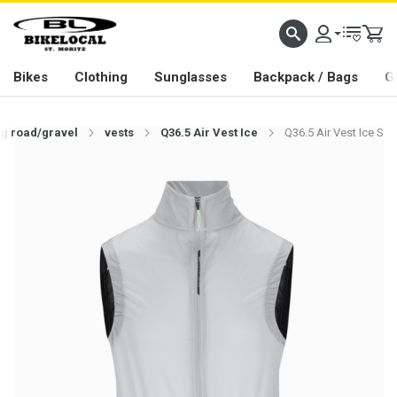
PASSION IN ALL WE DO
Bikes
Clothing
Sunglasses
Backpack / Bags
G
ng road/gravel
vests
Q36.5 Air Vest Ice
Q36.5 Air Vest Ice S