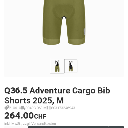
Q36.5
Adventure Cargo Bib
Shorts 2025, M
P10610
004PC.063.M
803173246943
264.00
CHF
inkl. MwSt., zzgl. Versandkosten