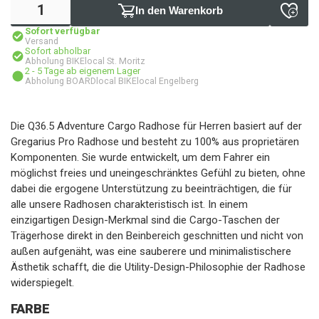
In den Warenkorb
Sofort verfügbar
Versand
Sofort abholbar
Abholung BIKElocal St. Moritz
2 - 5 Tage ab eigenem Lager
Abholung BOARDlocal BIKElocal Engelberg
Die Q36.5 Adventure Cargo Radhose für Herren basiert auf der
Gregarius Pro Radhose und besteht zu 100% aus proprietären
Komponenten. Sie wurde entwickelt, um dem Fahrer ein
möglichst freies und uneingeschränktes Gefühl zu bieten, ohne
dabei die ergogene Unterstützung zu beeinträchtigen, die für
alle unsere Radhosen charakteristisch ist. In einem
einzigartigen Design-Merkmal sind die Cargo-Taschen der
Trägerhose direkt in den Beinbereich geschnitten und nicht von
außen aufgenäht, was eine sauberere und minimalistischere
Ästhetik schafft, die die Utility-Design-Philosophie der Radhose
widerspiegelt.
FARBE