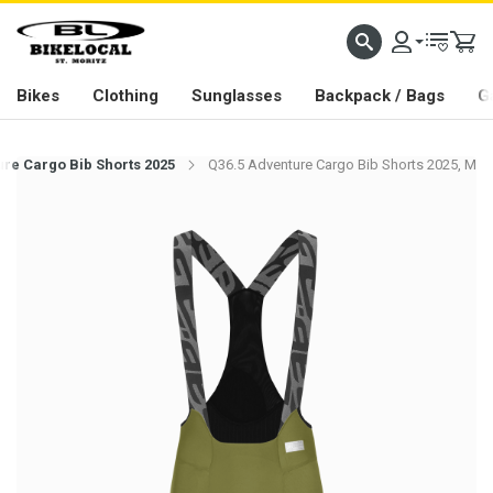
PASSION IN ALL WE DO
Bikes
Clothing
Sunglasses
Backpack / Bags
G
ure Cargo Bib Shorts 2025
Q36.5 Adventure Cargo Bib Shorts 2025, M