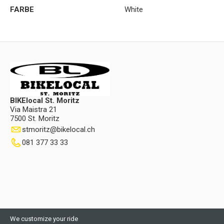
FARBE
White
BIKElocal St. Moritz
Via Maistra 21
7500 St. Moritz
stmoritz
@
bikelocal.ch
081 377 33 33
We customize your ride