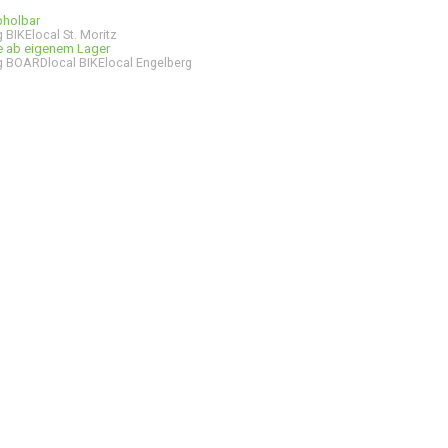
bholbar
 BIKElocal St. Moritz
ge ab eigenem Lager
 BOARDlocal BIKElocal Engelberg