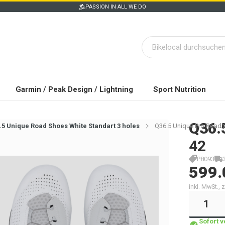
PASSION IN ALL WE DO
Garmin / Peak Design / Lightning
Sport Nutrition
Q36.
.5 Unique Road Shoes White Standart 3 holes
Q36.5 Unique Pro Road 
42
P8093
599.
inkl. MwSt.,
Sofort 