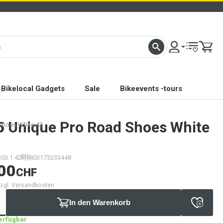
Bikelocal Gadgets
Sale
Bikeevents -tours
5
Unique Pro Road Shoes White
Shoes White 42
303.1.42
803173233448
00
CHF
 zzgl. Versandkosten
In den Warenkorb
verfügbar