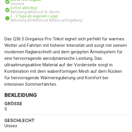
Versand
Sofort abholbar
Abholung BIKElocal St. Moritz
2 - 5 Tage ab eigenem Lager
Abholung BOARDlocal BIKElocal Engelberg
Das Q36.5 Gregarius Pro Trikot eignet sich perfekt für warmes
Wetter und Fahrten mit höherer Intensität und sorgt mit seinem
modernen Raglanschnitt und dem gerippten Ärmelsystem für
eine hervorragende aerodynamische Leistung. Das
ultraatmungsaktive Material auf der Vorderseite sorgt in
Kombination mit dem wabenförmigen Mesh auf dem Rücken
für hervorragende Wärmeregulierung und Komfort bei
intensiven Sommerfahrten.
BEKLEIDUNG
GRÖSSE
S
GESCHLECHT
Unisex