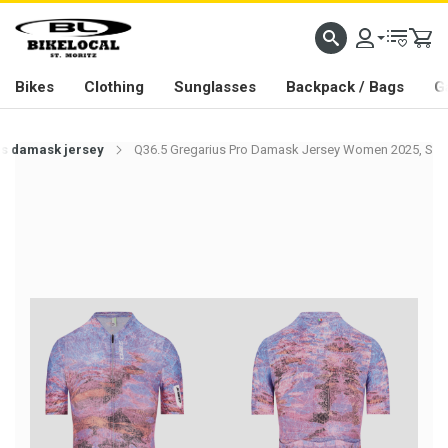
PASSION IN ALL WE DO
Bikes
Clothing
Sunglasses
Backpack / Bags
G
us damask jersey
Q36.5 Gregarius Pro Damask Jersey Women 2025, S