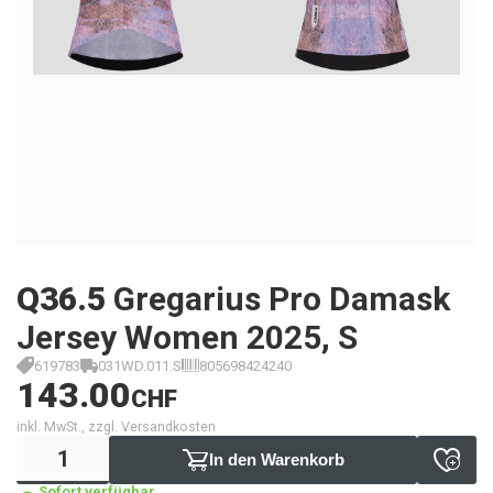
Q36.5
Gregarius Pro Damask
Jersey Women 2025, S
619783
031WD.011.S
805698424240
143.00
CHF
inkl. MwSt., zzgl. Versandkosten
In den Warenkorb
Sofort verfügbar