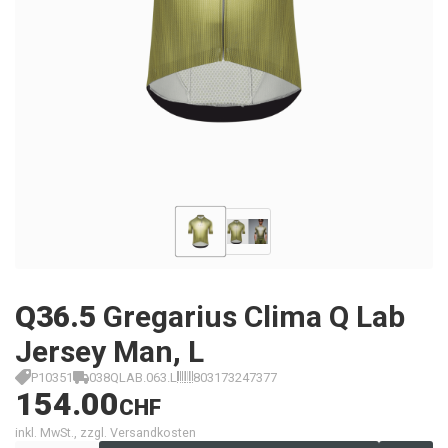
Q36.5
Gregarius Clima Q Lab
Jersey Man, L
P10351
038QLAB.063.L
803173247377
154.00
CHF
inkl. MwSt., zzgl. Versandkosten