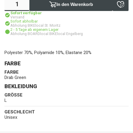
In den Warenkorb
Sofort verfügbar
Versand
Sofort abholbar
Abholung BIKElocal St. Moritz
2 - 5 Tage ab eigenem Lager
Abholung BOARDlocal BIKElocal Engelberg
Polyester 70%, Polyamide 10%, Elastane 20%
FARBE
FARBE
Drab Green
BEKLEIDUNG
GRÖSSE
L
GESCHLECHT
Unisex