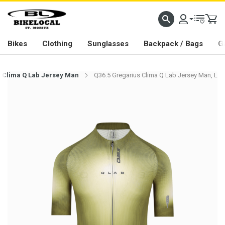
PASSION IN ALL WE DO
Bikes
Clothing
Sunglasses
Backpack / Bags
G
s Clima Q Lab Jersey Man
Q36.5 Gregarius Clima Q Lab Jersey Man, L