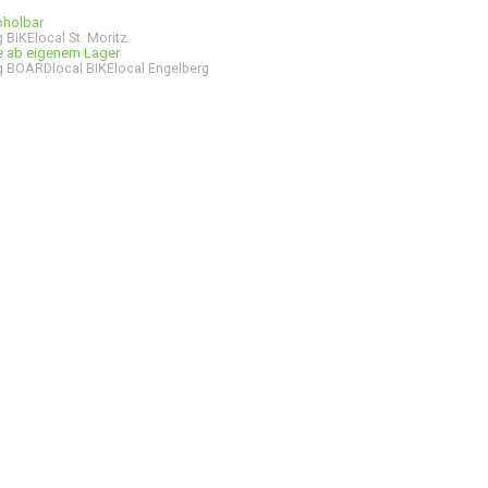
bholbar
 BIKElocal St. Moritz
ge ab eigenem Lager
 BOARDlocal BIKElocal Engelberg