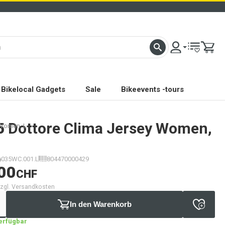
Bikelocal Gadgets
Sale
Bikeevents -tours
5
Dottore Clima Jersey Women,
 Women, L
035WC.001.L
804470000429
00
CHF
 zzgl. Versandkosten
In den Warenkorb
verfügbar