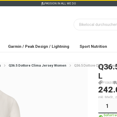
PASSION IN ALL WE DO
Garmin / Peak Design / Lightning
Sport Nutrition
Q36.
s
Q36.5 Dottore Clima Jersey Women
Q36.5 Dottore Clima Jersey
L
P10635
242.
inkl. MwSt.,
Sofort 