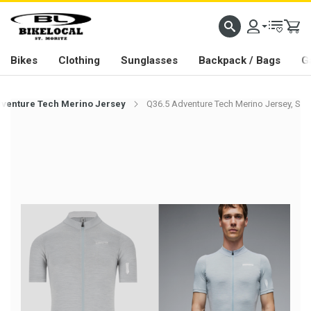
PASSION IN ALL WE DO
Bikes
Clothing
Sunglasses
Backpack / Bags
G
dventure Tech Merino Jersey
Q36.5 Adventure Tech Merino Jersey, S