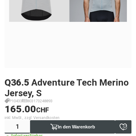
Q36.5
Adventure Tech Merino
Jersey, S
P10433
803173248893
165.00
CHF
inkl. MwSt., zzgl. Versandkosten
In den Warenkorb
Sofort verfügbar