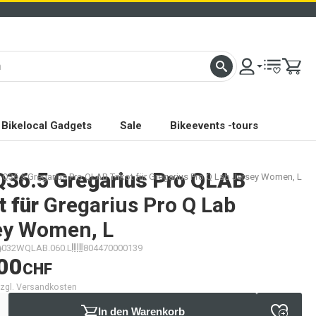
Bikelocal Gadgets
Sale
Bikeevents -tours
Q36.5 Gregarius Pro QLAB
 Q36.5 Gregarius Pro QLAB Trikot für Gregarius Pro Q Lab Jersey Women, L
t für
Gregarius Pro Q Lab
ey Women, L
032WQLAB.060.L
804470000139
00
CHF
 zzgl. Versandkosten
In den Warenkorb