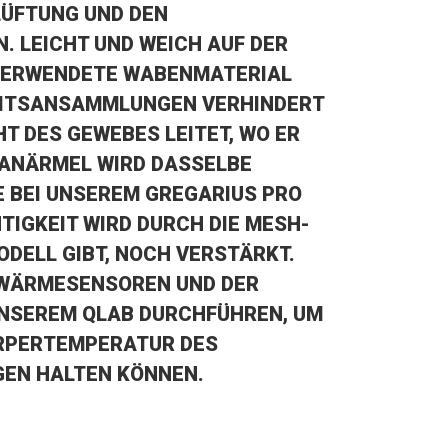
LÜFTUNG UND DEN
 LEICHT UND WEICH AUF DER
E VERWENDETE WABENMATERIAL
KEITSANSAMMLUNGEN VERHINDERT
 DES GEWEBES LEITET, WO ER SC
ÄRMEL WIRD DASSELBE GE
EI UNSEREM GREGARIUS PRO TR
GKEIT WIRD DURCH DIE MESH-RÜ
LL GIBT, NOCH VERSTÄRKT. DA
RMESENSOREN UND DER AB
SEREM QLAB DURCHFÜHREN, UM ZU
ERTEMPERATUR DES RA
N HALTEN KÖNNEN.