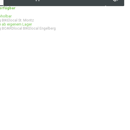
verfügbar
bholbar
 BIKElocal St. Moritz
ge ab eigenem Lager
 BOARDlocal BIKElocal Engelberg