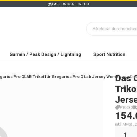
PASSION IN ALL WE DO
Garmin / Peak Design / Lightning
Sport Nutrition
Das 
garius Pro QLAB Trikot für Gregarius Pro Q Lab Jersey Women
Das
Triko
Jers
P10630
154.
inkl. MwSt.,