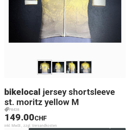
bikelocal
jersey shortsleeve
st. moritz yellow M
P8438
149.00
CHF
inkl. MwSt., zzgl. Versandkosten