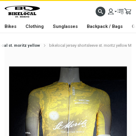
PASSION IN ALL WE DO
Bikes
Clothing
Sunglasses
Backpack / Bags
G
ocal st. moritz yellow
bikelocal jersey shortsleeve st. moritz yellow M