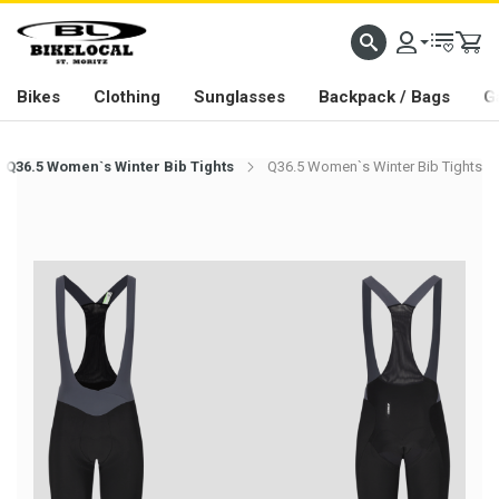
PASSION IN ALL WE DO
Bikes
Clothing
Sunglasses
Backpack / Bags
G
Q36.5 Women`s Winter Bib Tights
Q36.5 Women`s Winter Bib Tights