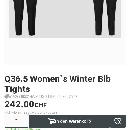
Q36.5
Women`s Winter Bib
Tights
619266
014WPLUS.S
805698407649
242.00
CHF
inkl. MwSt., zzgl. Versandkosten
In den Warenkorb
Sofort verfügbar