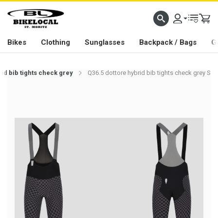
PASSION IN ALL WE DO
Bikes
Clothing
Sunglasses
Backpack / Bags
G
rid bib tights check grey
Q36.5 dottore hybrid bib tights check grey S