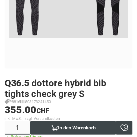
Q36.5
dottore hybrid bib
tights check grey S
P8816
803173241450
355.00
CHF
inkl. MwSt., zzgl. Versandkosten
In den Warenkorb
Sofort verfügbar