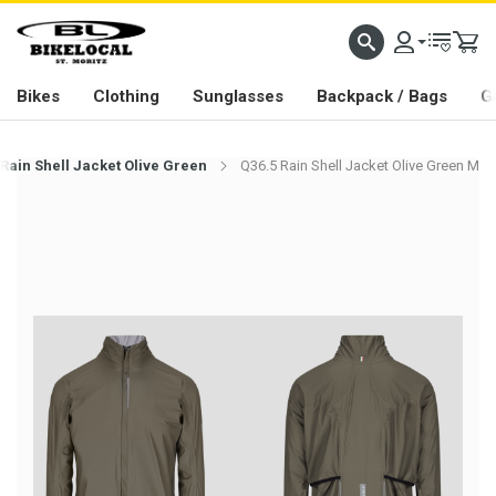
PASSION IN ALL WE DO
Bikes
Clothing
Sunglasses
Backpack / Bags
G
 Rain Shell Jacket Olive Green
Q36.5 Rain Shell Jacket Olive Green M