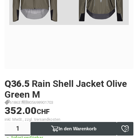
Q36.5
Rain Shell Jacket Olive
Green M
618637
805698901703
352.00
CHF
inkl. MwSt., zzgl. Versandkosten
In den Warenkorb
Sofort verfügbar