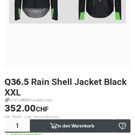
Q36.5
Rain Shell Jacket Black
XXL
619750
805698901666
352.00
CHF
inkl. MwSt., zzgl. Versandkosten
In den Warenkorb
Sofort verfügbar