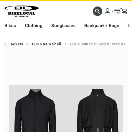
PASSION IN ALL WE DO
Bikes
Clothing
Sunglasses
Backpack / Bags
G
l
jackets
Q36.5 Rain Shell
Q36.5 Rain Shell Jacket Black XXL