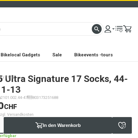
Bikelocal Gadgets
Sale
Bikeevents -tours
5
Ultra Signature 17 Socks, 44-
7 / 11-13
11-13
2101.002.44-47
803173251688
0
CHF
 zzgl. Versandkosten
In den Warenkorb
verfügbar