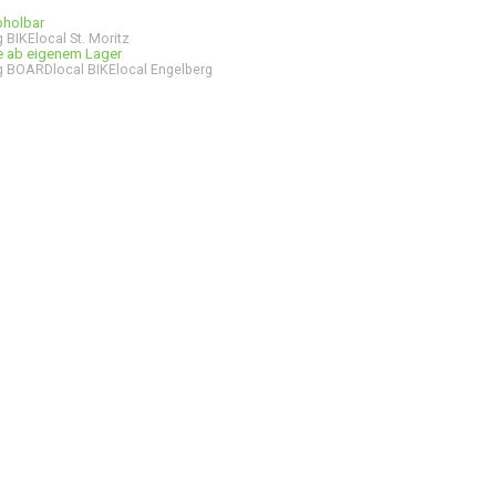
bholbar
 BIKElocal St. Moritz
ge ab eigenem Lager
 BOARDlocal BIKElocal Engelberg