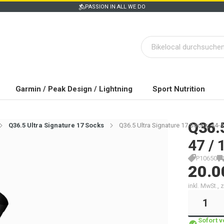
PASSION IN ALL WE DO
Garmin / Peak Design / Lightning
Sport Nutrition
Q36.
Q36.5 Ultra Signature 17 Socks
Q36.5 Ultra Signature 17 Socks, 44-4
47 / 
P10650
20.0
inkl. MwSt.,
Sofort 