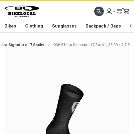
PASSION IN ALL WE DO
Bikes
Clothing
Sunglasses
Backpack / Bags
G
Ultra Signature 17 Socks
Q36.5 Ultra Signature 17 Socks, 36-39 / 4-7.5