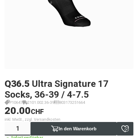
Q36.5
Ultra Signature 17
Socks, 36-39 / 4-7.5
P10647
2101.002.36-39
803173251664
20.00
CHF
inkl. MwSt., zzgl. Versandkosten
In den Warenkorb
Sofort verfügbar