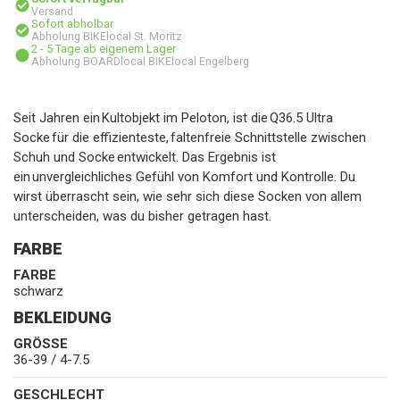
Versand
Sofort abholbar
Abholung BIKElocal St. Moritz
2 - 5 Tage ab eigenem Lager
Abholung BOARDlocal BIKElocal Engelberg
Seit Jahren ein Kultobjekt im Peloton, ist die Q36.5 Ultra
Socke für die effizienteste, faltenfreie Schnittstelle zwischen
Schuh und Socke entwickelt. Das Ergebnis ist
ein unvergleichliches Gefühl von Komfort und Kontrolle. Du
wirst überrascht sein, wie sehr sich diese Socken von allem
unterscheiden, was du bisher getragen hast.
FARBE
FARBE
schwarz
BEKLEIDUNG
GRÖSSE
36-39 / 4-7.5
GESCHLECHT