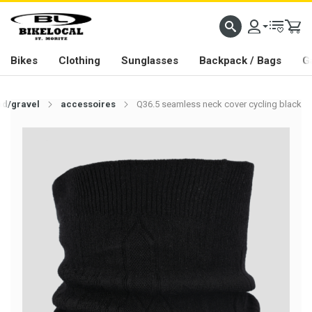
PASSION IN ALL WE DO
Bikes
Clothing
Sunglasses
Backpack / Bags
G
ad/gravel
accessoires
Q36.5 seamless neck cover cycling black