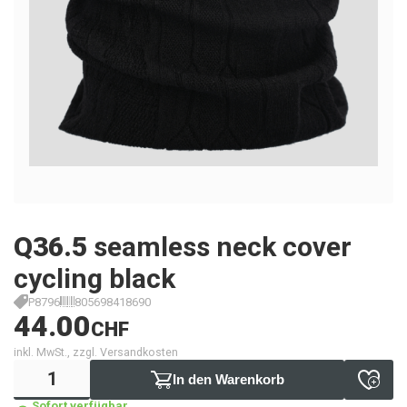
Q36.5
seamless neck cover
cycling black
P8796
805698418690
44.00
CHF
inkl. MwSt., zzgl. Versandkosten
In den Warenkorb
Sofort verfügbar