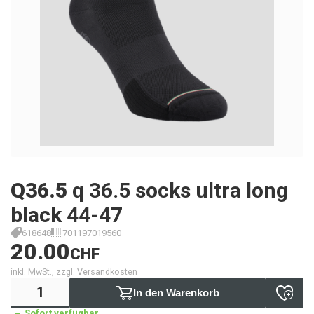
Q36.5
q 36.5 socks ultra long
black 44-47
618648
701197019560
20.00
CHF
inkl. MwSt., zzgl. Versandkosten
In den Warenkorb
Sofort verfügbar