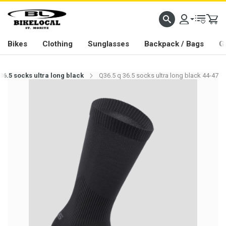
PASSION IN ALL WE DO
Bikes
Clothing
Sunglasses
Backpack / Bags
G
36.5 socks ultra long black
Q36.5 q 36.5 socks ultra long black 44-47