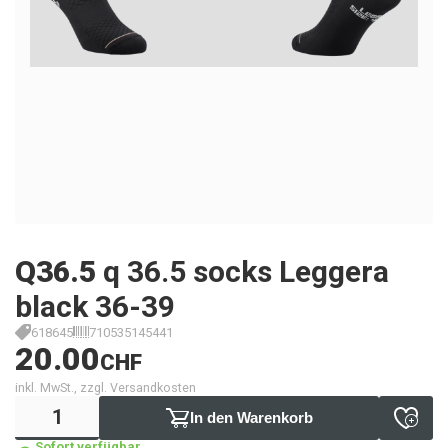
Q36.5
q 36.5 socks Leggera
black 36-39
618645
710535145441
20.00
CHF
inkl. MwSt., zzgl. Versandkosten
In den Warenkorb
Sofort verfügbar