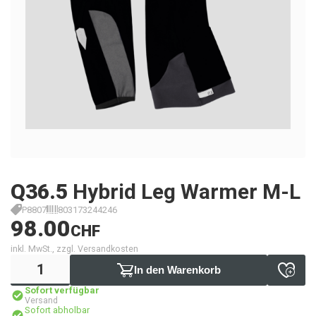
Q36.5
Hybrid Leg Warmer M-L
P8807
803173244246
98.00
CHF
inkl. MwSt., zzgl. Versandkosten
In den Warenkorb
Sofort verfügbar
Versand
Sofort abholbar