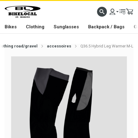
PASSION IN ALL WE DO
Bikes
Clothing
Sunglasses
Backpack / Bags
G
lothing road/gravel
accessoires
Q36.5 Hybrid Leg Warmer M-L