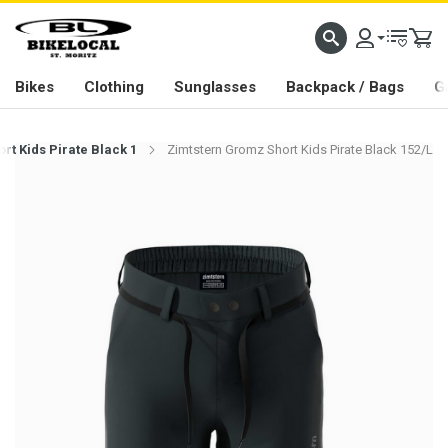
PASSION IN ALL WE DO
Bikes
Clothing
Sunglasses
Backpack / Bags
G
rt Kids Pirate Black 1
Zimtstern Gromz Short Kids Pirate Black 152/L