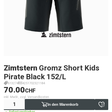
Zimtstern
Gromz Short Kids
Pirate Black 152/L
613274
4251702321184
70.00
CHF
inkl. MwSt., zzgl. Versandkosten
In den Warenkorb
Sofort verfügbar