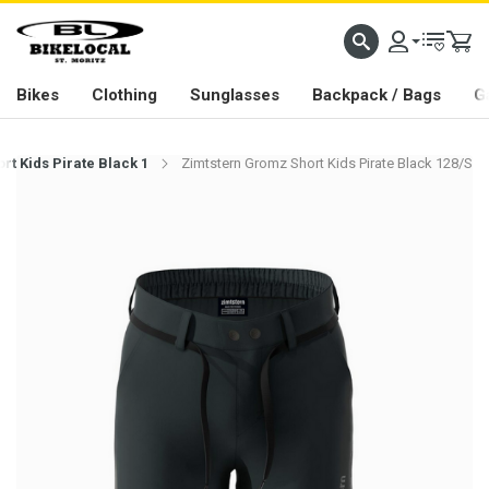
PASSION IN ALL WE DO
Bikes
Clothing
Sunglasses
Backpack / Bags
G
t Kids Pirate Black 1
Zimtstern Gromz Short Kids Pirate Black 128/S