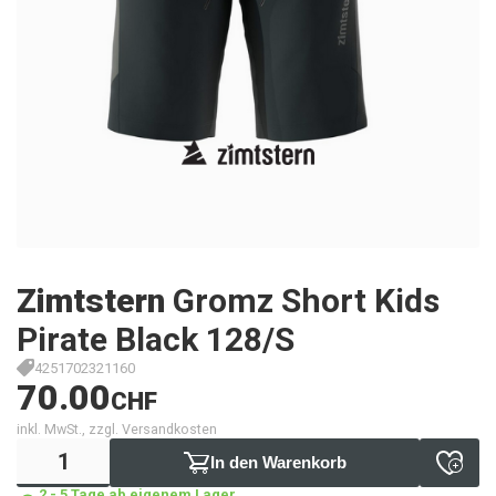
Zimtstern
Gromz Short Kids
Pirate Black 128/S
4251702321160
70.00
CHF
inkl. MwSt., zzgl. Versandkosten
In den Warenkorb
2 - 5 Tage ab eigenem Lager