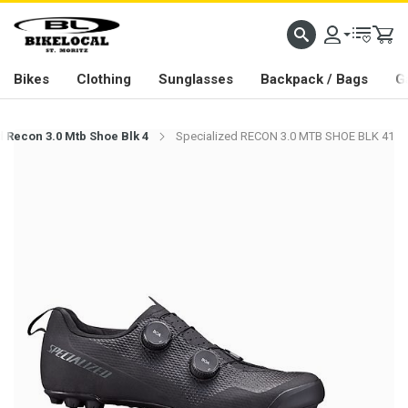
PASSION IN ALL WE DO
Bikes
Clothing
Sunglasses
Backpack / Bags
G
 Recon 3.0 Mtb Shoe Blk 4
Specialized RECON 3.0 MTB SHOE BLK 41