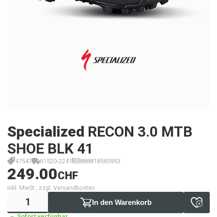
Specialized
RECON 3.0 MTB
SHOE BLK 41
47547
61520-2241
888818585953
249.00
CHF
inkl. MwSt., zzgl. Versandkosten
In den Warenkorb
Sofort verfügbar