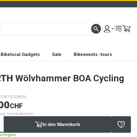
Bikelocal Gadgets
Sale
Bikeevents -tours
RTH
Wölvhammer BOA Cycling
708752528956
00
CHF
 zzgl. Versandkosten
In den Warenkorb
verfügbar