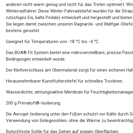
anderen nicht warm genug und nicht für das Treten optimiert. W
Winterradfahrer. Diese Winter-Fahrradstiefel wurden für die Stra
rutschiges Eis, kalte Pedale) entwickelt und hergestellt und biet
Sie liegen damit zwischen unseren Ragnarök- und Wølfgar-Stiefe
bestens gerüstet.
Geeignet für Temperaturen von -18 °C bis -4 °C
Das BOA® Fit System bietet eine mikroverstellbare, präzise Passf
Bedingungen entwickelt wurde.
Der Klettverschluss am Obermaterial sorgt für einen sicheren Halt
Herausnehmbarer Kunstfutterstiefel für schnelles Trocknen.
Wasserdichte, atmungsaktive Membran für Feuchtigkeitsmanage
200 g Primaloft®-Isolierung.
Die Aerogel-Isolierung unter den Füßen schützt vor Kälte durch S
Verwendung von Einlegesohlen, ohne die Wärme zu beeinträchtig
Rutschfeste Sohle für das Gehen auf eisigen Oberflächen.