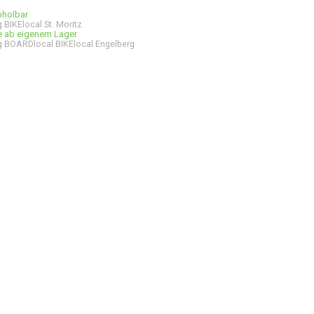
bholbar
 BIKElocal St. Moritz
ge ab eigenem Lager
 BOARDlocal BIKElocal Engelberg