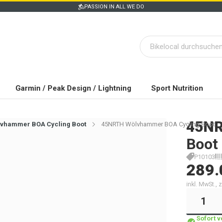
PASSION IN ALL WE DO
Garmin / Peak Design / Lightning
Sport Nutrition
45N
vhammer BOA Cycling Boot
45NRTH Wölvhammer BOA Cycling Boot
Boot
P10103
289.
inkl. MwSt.,
Sofort 