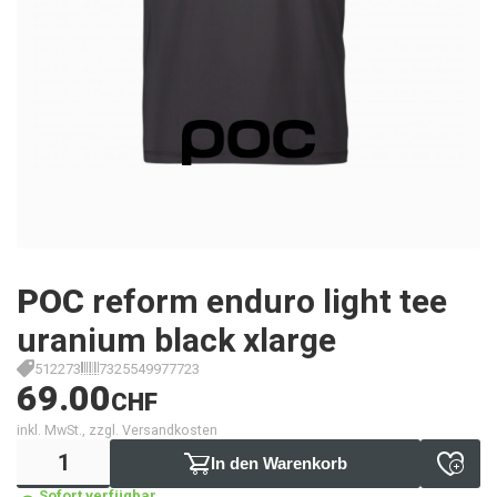
POC
reform enduro light tee
uranium black xlarge
512273
7325549977723
69.00
CHF
inkl. MwSt., zzgl. Versandkosten
In den Warenkorb
Sofort verfügbar