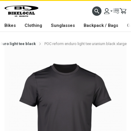
PASSION IN ALL WE DO
Bikes
Clothing
Sunglasses
Backpack / Bags
G
uro light tee black
POC reform enduro light tee uranium black xlarge