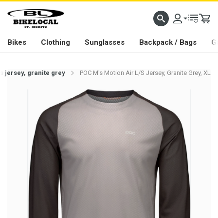
PASSION IN ALL WE DO
Bikes
Clothing
Sunglasses
Backpack / Bags
G
s jersey, granite grey
POC M's Motion Air L/S Jersey, Granite Grey, XL