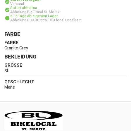
Versand
Sofort abholbar
Abholung BIKElocal St. Moritz
2 - 5 Tage ab eigenem Lager
Abholung BOARDlocal BIKElocal Engelberg
FARBE
FARBE
Granite Grey
BEKLEIDUNG
GRÖSSE
XL
GESCHLECHT
Mens