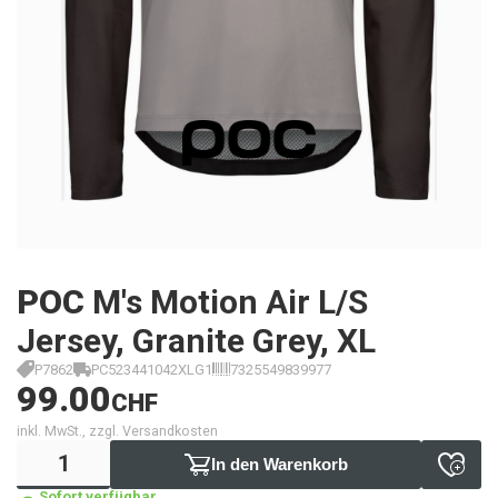
POC
M's Motion Air L/S
Jersey, Granite Grey, XL
P7862
PC523441042XLG1
7325549839977
99.00
CHF
inkl. MwSt., zzgl. Versandkosten
In den Warenkorb
Sofort verfügbar