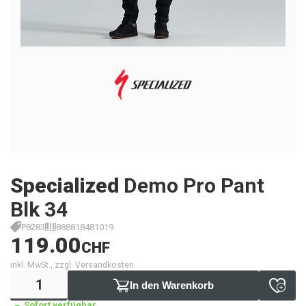
Specialized
Demo Pro Pant
Blk 34
P8283
888818481019
119.00
CHF
inkl. MwSt., zzgl. Versandkosten
In den Warenkorb
Sofort verfügbar