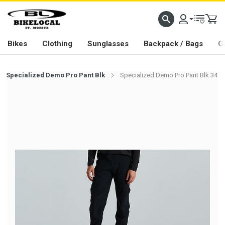
PASSION IN ALL WE DO
Bikes
Clothing
Sunglasses
Backpack / Bags
G
Specialized Demo Pro Pant Blk
Specialized Demo Pro Pant Blk 34