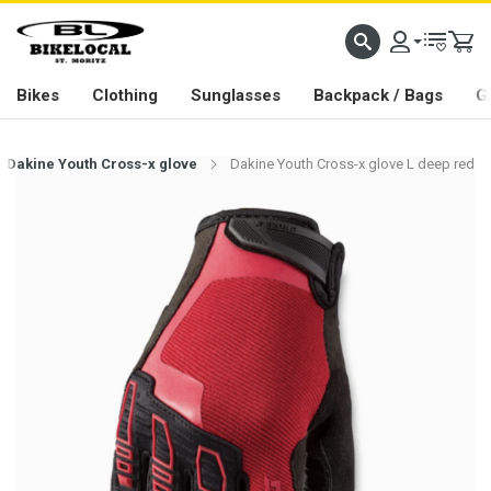
PASSION IN ALL WE DO
Bikes
Clothing
Sunglasses
Backpack / Bags
G
Dakine Youth Cross-x glove
Dakine Youth Cross-x glove L deep red