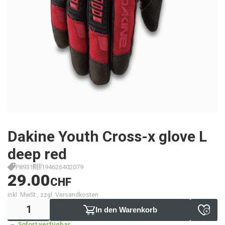
Dakine Youth Cross-x glove L
deep red
P8931
194626402079
29.00
CHF
inkl. MwSt., zzgl. Versandkosten
In den Warenkorb
Sofort verfügbar