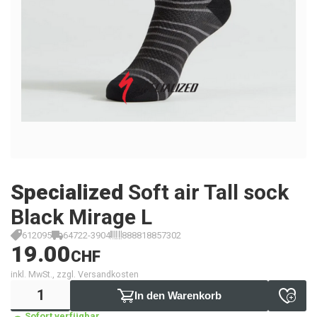
Specialized
Soft air Tall sock
Black Mirage L
612095
64722-3904
888818857302
19.00
CHF
inkl. MwSt., zzgl. Versandkosten
In den Warenkorb
Sofort verfügbar