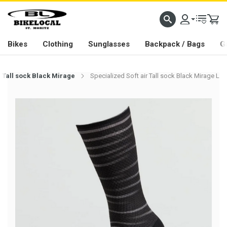
PASSION IN ALL WE DO
Bikes
Clothing
Sunglasses
Backpack / Bags
G
r Tall sock Black Mirage
Specialized Soft air Tall sock Black Mirage L